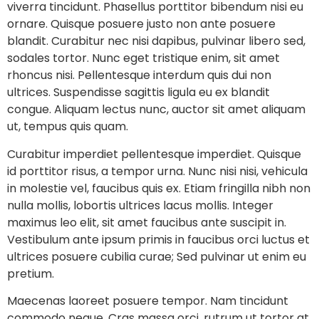
viverra tincidunt. Phasellus porttitor bibendum nisi eu
ornare. Quisque posuere justo non ante posuere
blandit. Curabitur nec nisi dapibus, pulvinar libero sed,
sodales tortor. Nunc eget tristique enim, sit amet
rhoncus nisi. Pellentesque interdum quis dui non
ultrices. Suspendisse sagittis ligula eu ex blandit
congue. Aliquam lectus nunc, auctor sit amet aliquam
ut, tempus quis quam.
Curabitur imperdiet pellentesque imperdiet. Quisque
id porttitor risus, a tempor urna. Nunc nisi nisi, vehicula
in molestie vel, faucibus quis ex. Etiam fringilla nibh non
nulla mollis, lobortis ultrices lacus mollis. Integer
maximus leo elit, sit amet faucibus ante suscipit in.
Vestibulum ante ipsum primis in faucibus orci luctus et
ultrices posuere cubilia curae; Sed pulvinar ut enim eu
pretium.
Maecenas laoreet posuere tempor. Nam tincidunt
commodo neque. Cras massa orci, rutrum ut tortor at,